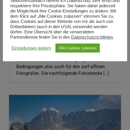
Selbstverständlich nehme ich Datenschutz sehr ernst und
respektiere Ihre Privatsphäre. Sie haben daher jederzeit
... in portugiesischen Wellenbergen. Die Algarve
die Möglichkeit Ihre Cookie-Einstellungen zu ändern. Mit
ist wahrscheinlich der schönste
dem Klick auf „Alle Cookies zulassen“ stimmen Sie zu,
Küstenabschnitt Europas: Bizarre Steilküsten
dass Cookies auf dieser Website von mir als auch von
mit unzähligen, oft schwer erreichbaren, kleinen
Drittanbietern (auch in den USA) verwendet werden
dürfen. Eine Übersicht über die verwendeten
Buchten, türkisfarbenes klares Wasser,
Partnerdienste finden Sie in den
Datenschutzrichtlinien
.
feinsandige Strände und Wellen in allen
Variationen. Der abwechslungsreiche
Einstellungen ändern
Alle Cookies zulassen
Küstenverlauf bietet sowohl für Anfänger als
auch für Cracks ideale Bedingungen. Beste
Bedingungen also auch für den surf-affinen
Fotografen. Die nachfolgende Fotostrecke
[...]